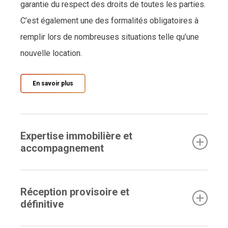
garantie du respect des droits de toutes les parties.
C’est également une des formalités obligatoires à
remplir lors de nombreuses situations telle qu’une
nouvelle location.
En savoir plus
Expertise immobilière et
accompagnement
Nous expertisons la valeur réelle de votre bien en
Réception provisoire et
fonction de différents critères objectifs et en
définitive
fonction du marché. Dans le cadre de votre futur
achat immobilier, nous réalisons également une